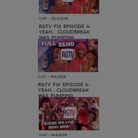
View
Varustekas
Mekot
Talvivaatt
the FAQ
GIFTCARDS
Huivit ja
SURF
-
30.4.2026
Lumilautai
Jumpsuits &
hanskat
Lainelauta
WISHLIST
RGTV FIJI EPISODE 4:
Playsuits
YEAH… CLOUDBREAK
WAS PUMPING
Hatut & pi
Koulureput
Shortsit
Aurinkolas
Lisätarvik
Hameet
Märkäpuvu
SURF
-
14.4.2026
RGTV FIJI EPISODE 4:
YEAH… CLOUDBREAK
Suojavaat
WAS PUMPING
& neopreen
lisätarvikk
Swim
SURF
-
14.4.2026